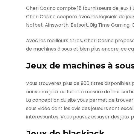
Cheri Casino compte 18 fournisseurs de jeux ! 
Cheri Casino coopère avec les logiciels de je
Isofbet, Ainsworth, Betsoft, Big Time Gaming,
Avec les meilleurs titres, Cheri Casino propos
de machines à sous et bien plus encore, ce ca
Jeux de machines à sou
Vous trouverez plus de 900 titres disponibles p
nouveaux jeux au fur et à mesure de leur sorti
La conception du site vous permet de trouver f
sous vidéo dont les avis des joueurs sont exce
intéressantes. Vous pouvez essayer des jeux p
Jeux de blackjack