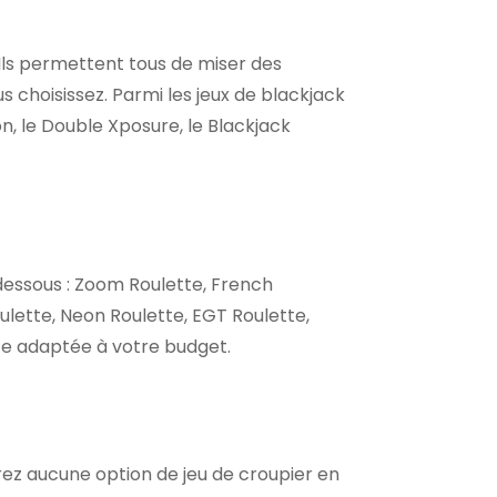
. Ils permettent tous de miser des
 choisissez. Parmi les jeux de blackjack
on, le Double Xposure, le Blackjack
i-dessous : Zoom Roulette, French
lette, Neon Roulette, EGT Roulette,
ette adaptée à votre budget.
erez aucune option de jeu de croupier en