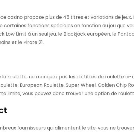
t ce casino propose plus de 45 titres et variations de jeux
 certaines fonctions spéciales en fonction du jeu que vous
ck Low Limit à un seul jeu, le Blackjack européen, le Ponto
ains et le Pirate 21.
de la roulette, ne manquez pas les dix titres de roulette c
lette, European Roulette, Super Wheel, Golden Chip Rou
 à forte limite, vous pouvez donc trouver une option de roul
ct
mbreux fournisseurs qui alimentent le site, vous ne trouv