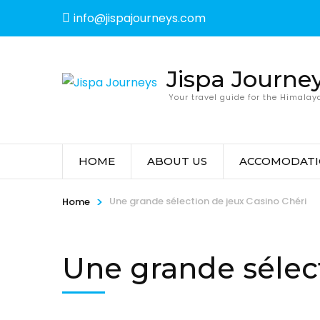
info@jispajourneys.com
Jispa Journe
Your travel guide for the Himalay
HOME
ABOUT US
ACCOMODAT
>
Une grande sélection de jeux Casino Chéri
Home
Une grande sélect