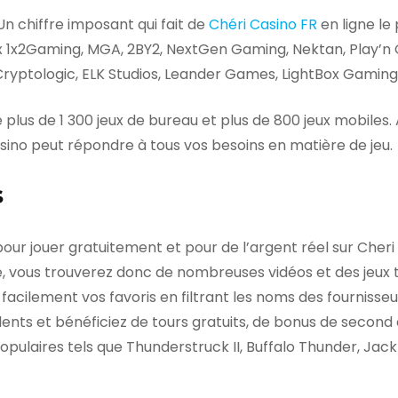
Un chiffre imposant qui fait de
Chéri Casino FR
en ligne le
ux 1x2Gaming, MGA, 2BY2, NextGen Gaming, Nektan, Play’n G
 Cryptologic, ELK Studios, Leander Games, LightBox Gaming
e plus de 1 300 jeux de bureau et plus de 800 jeux mobiles.
sino peut répondre à tous vos besoins en matière de jeu.
s
our jouer gratuitement et pour de l’argent réel sur Cheri 
e, vous trouverez donc de nombreuses vidéos et des jeux t
acilement vos favoris en filtrant les noms des fournisseu
llents et bénéficiez de tours gratuits, de bonus de second
opulaires tels que Thunderstruck II, Buffalo Thunder, Ja